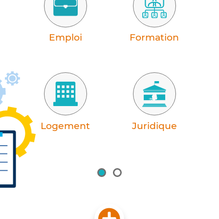
ie
Emploi
Formation
H
s
Logement
Juridique