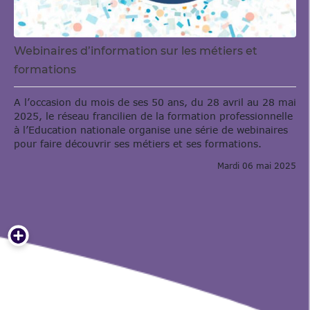
Webinaires d’information sur les métiers et
formations
A l’occasion du mois de ses 50 ans, du 28 avril au 28 mai
2025, le réseau francilien de la formation professionnelle
à l’Education nationale organise une série de webinaires
pour faire découvrir ses métiers et ses formations.
Mardi 06 mai 2025