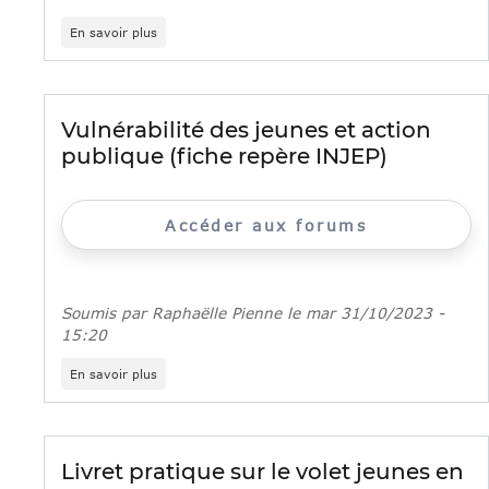
sur
En savoir plus
CEJ
«
jeunes
en
rupture
Vulnérabilité des jeunes et action
»
publique (fiche repère INJEP)
:
bilan
intermédiaire
de
Accéder aux forums
la
recherche-
action
FAS-
ANSA
Soumis par
Raphaëlle Pienne
le
mar 31/10/2023 -
15:20
sur
En savoir plus
Vulnérabilité
des
jeunes
et
action
Livret pratique sur le volet jeunes en
publique