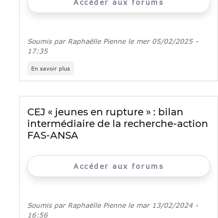
Accéder aux forums
Soumis par
Raphaëlle Pienne
le
mer 05/02/2025 -
17:35
sur
En savoir plus
Retour
sur
la
Rencontre
nationale
CEJ « jeunes en rupture » : bilan
des
intermédiaire de la recherche-action
acteurs
du
FAS-ANSA
CEJ
«
jeunes
en
Accéder aux forums
rupture
»
Soumis par
Raphaëlle Pienne
le
mar 13/02/2024 -
16:56