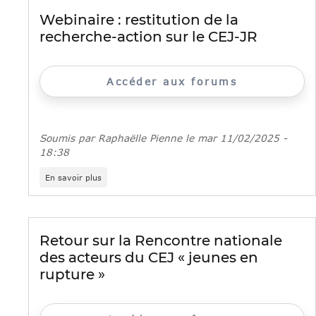
recherche-
Webinaire : restitution de la
action
recherche-action sur le CEJ-JR
FAS
sur
le
CEJ
Accéder aux forums
«
Jeunes
en
rupture
»
Soumis par
Raphaëlle Pienne
le
mar 11/02/2025 -
18:38
sur
En savoir plus
Webinaire
:
restitution
de
la
Retour sur la Rencontre nationale
recherche-
des acteurs du CEJ « jeunes en
action
sur
rupture »
le
CEJ-
JR