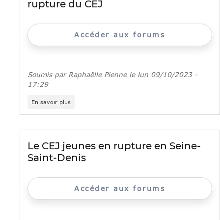
rupture du CEJ
(fiche
repère
INJEP)
Accéder aux forums
Soumis par
Raphaëlle Pienne
le
lun 09/10/2023 -
17:29
sur
En savoir plus
Livret
pratique
sur
le
volet
Le CEJ jeunes en rupture en Seine-
jeunes
Saint-Denis
en
rupture
du
CEJ
Accéder aux forums