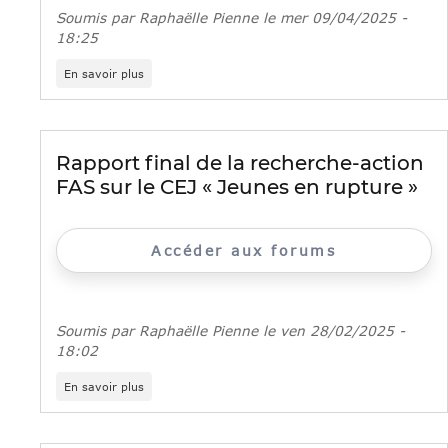
Soumis par
Raphaëlle Pienne
le
mer 09/04/2025 -
18:25
sur
En savoir plus
Programme
«
Jeunes
en
rupture
Rapport final de la recherche-action
»
FAS sur le CEJ « Jeunes en rupture »
:
publication
d’un
kit
Accéder aux forums
d’appui
aux
acteurs
Soumis par
Raphaëlle Pienne
le
ven 28/02/2025 -
18:02
sur
En savoir plus
Rapport
final
de
la