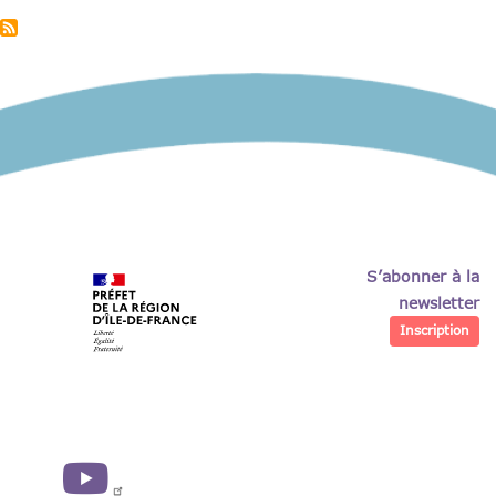
Jeunes
en
rupture
»
:
41
associations
sélectionnées
en
Ile-
de-
France
S’abonner à la
newsletter
Inscription