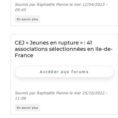
Soumis par
Raphaëlle Pienne
le
mer 12/04/2023 -
09:45
sur
En savoir plus
Le
CEJ
jeunes
en
rupture
CEJ « Jeunes en rupture » : 41
en
associations sélectionnées en Ile-de-
Seine-
Saint-
France
Denis
Accéder aux forums
Soumis par
Raphaëlle Pienne
le
mar 25/10/2022 -
11:08
sur
En savoir plus
CEJ
«