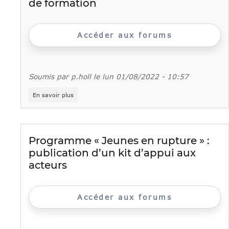
de formation
Accéder aux forums
Soumis par
p.holl
le
lun 01/08/2022 - 10:57
sur
En savoir plus
Une
expérience
traumatique
à
l'origine
Programme « Jeunes en rupture » :
d'une
publication d’un kit d’appui aux
rupture
du
acteurs
parcours
de
formation
Accéder aux forums