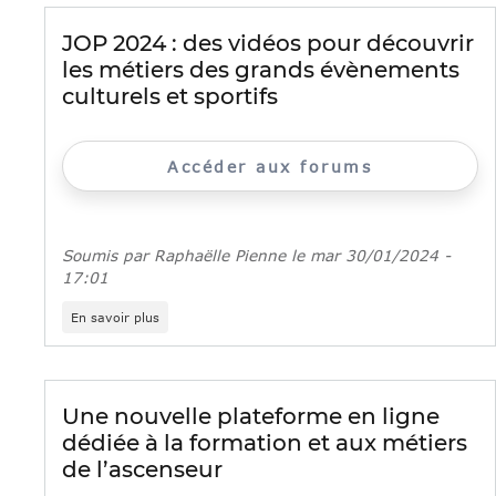
et
métiers
JOP 2024 : des vidéos pour découvrir
à
les métiers des grands évènements
venir
culturels et sportifs
Accéder aux forums
Soumis par
Raphaëlle Pienne
le
mar 30/01/2024 -
17:01
sur
En savoir plus
JOP
2024
:
des
vidéos
Une nouvelle plateforme en ligne
pour
dédiée à la formation et aux métiers
découvrir
les
de l’ascenseur
métiers