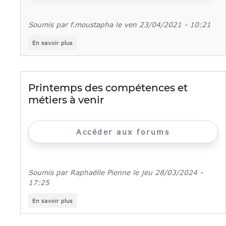
en
replay
Soumis par
f.moustapha
le
ven 23/04/2021 - 10:21
sur
En savoir plus
Consultez
toutes
les
informations
clés
Printemps des compétences et
sur
métiers à venir
les
métiers
Accéder aux forums
Soumis par
Raphaëlle Pienne
le
jeu 28/03/2024 -
17:25
sur
En savoir plus
Printemps
des
compétences