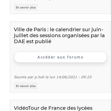
sur
En savoir plus
L’opco
Atlas,
acteur
de
l’orientation
Ville de Paris : le calendrier sur juin-
pour
juillet des sessions organisées par la
tous
DAE est publié
Accéder aux forums
Soumis par
p.holl
le
lun 14/06/2021 - 09:25
sur
En savoir plus
Ville
de
Paris
:
le
VidéoTour de France des lycées
calendrier