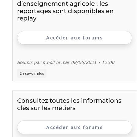
d’enseignement agricole : les
sur
juin-
reportages sont disponibles en
juillet
replay
des
sessions
organisées
par
Accéder aux forums
la
DAE
est
publié
Soumis par
p.holl
le
mar 08/06/2021 - 12:00
sur
En savoir plus
VidéoTour
de
France
des
lycées
Consultez toutes les informations
d’enseignement
clés sur les métiers
agricole
:
les
reportages
Accéder aux forums
sont
disponibles