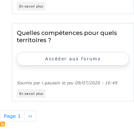
sur
En savoir plus
Mercredi
19
mai,
Veolia
recrute
Quelles compétences pour quels
des
territoires ?
alternants
!
Accéder aux forums
Soumis par
i.gaussin
le
jeu 09/07/2020 - 16:49
sur
En savoir plus
Quelles
compétences
pour
quels
Pagination
Page
Page 1
››
territoires
suivante
?