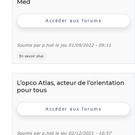
Med
Accéder aux forums
Soumis par
p.holl
le
jeu 01/09/2022 - 09:11
sur
En savoir plus
Information
métiers
destinée
aux
prescripteurs
L’opco Atlas, acteur de l’orientation
:
pour tous
les
métiers
du
Club
Accéder aux forums
Med
Soumis par
p.holl
le
jeu 02/12/2021 - 10:57