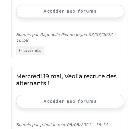
des
grands
évènements
Accéder aux forums
culturels
et
sportifs
Soumis par
Raphaëlle Pienne
le
jeu 03/03/2022 -
16:58
sur
En savoir plus
Une
nouvelle
plateforme
en
ligne
Mercredi 19 mai, Veolia recrute des
dédiée
alternants !
à
la
formation
et
Accéder aux forums
aux
métiers
de
l’ascenseur
Soumis par
p.holl
le
mer 05/05/2021 - 16:14