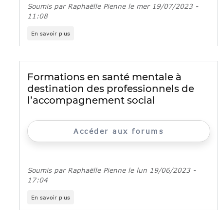
Soumis par
Raphaëlle Pienne
le
mer 19/07/2023 -
11:08
sur
En savoir plus
Le
Facettes
Festival
revient
à
Formations en santé mentale à
la
destination des professionnels de
rentrée
l’accompagnement social
Accéder aux forums
Soumis par
Raphaëlle Pienne
le
lun 19/06/2023 -
17:04
sur
En savoir plus
Formations
en