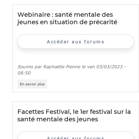
santé
mentale
à
Webinaire : santé mentale des
destination
jeunes en situation de précarité
des
professionnels
de
l’accompagnement
Accéder aux forums
social
Soumis par
Raphaëlle Pienne
le
ven 03/03/2023 -
08:50
sur
En savoir plus
Webinaire
:
santé
mentale
des
Facettes Festival, le 1er festival sur la
jeunes
santé mentale des jeunes
en
situation
de
précarité
Accéder aux forums