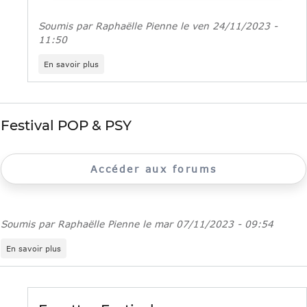
jeunes
Soumis par
Raphaëlle Pienne
le
ven 24/11/2023 -
11:50
sur
En savoir plus
Un
sondage
pour
faire
le
Festival POP & PSY
point
sur
la
santé
Accéder aux forums
mentale
des
jeunes
Franciliens
Soumis par
Raphaëlle Pienne
le
mar 07/11/2023 - 09:54
sur
En savoir plus
Festival
POP
&
PSY