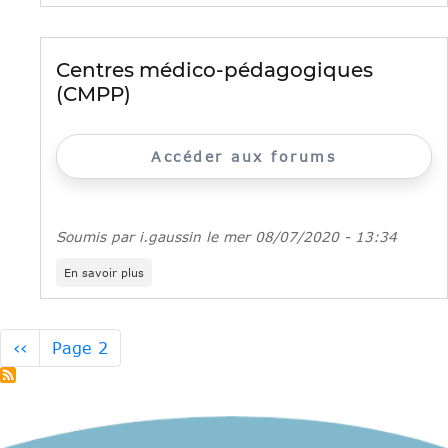
médico-
psychologiques
(CMP)
Centres médico-pédagogiques
(CMPP)
Accéder aux forums
Soumis par
i.gaussin
le
mer 08/07/2020 - 13:34
sur
En savoir plus
Centres
médico-
pédagogiques
(CMPP)
Pagination
Page
‹‹
Page 2
précédente