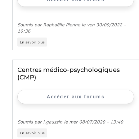
Soumis par
Raphaëlle Pienne
le
ven 30/09/2022 -
10:36
sur
En savoir plus
Facettes
Festival,
le
1er
festival
Centres médico-psychologiques
sur
(CMP)
la
santé
mentale
des
Accéder aux forums
jeunes
Soumis par
i.gaussin
le
mer 08/07/2020 - 13:40
sur
En savoir plus
Centres