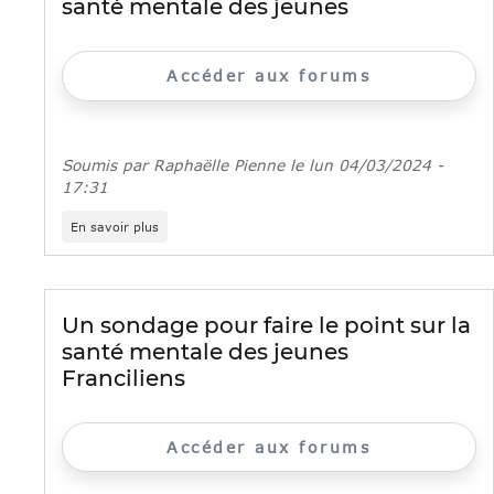
santé mentale des jeunes
Accéder aux forums
Soumis par
Raphaëlle Pienne
le
lun 04/03/2024 -
17:31
sur
En savoir plus
Nightline
Run
:
un
événement
Un sondage pour faire le point sur la
sportif
santé mentale des jeunes
et
solidaire
Franciliens
inédit
pour
la
santé
Accéder aux forums
mentale
des