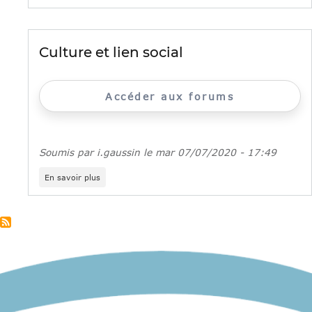
l'apprentissage
des
jeunes
des
Culture et lien social
quartiers
populaires
(rapport)
Accéder aux forums
Soumis par
i.gaussin
le
mar 07/07/2020 - 17:49
sur
En savoir plus
Culture
et
lien
social