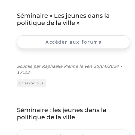
les
jeunes
dans
Séminaire « Les jeunes dans la
la
politique de la ville »
politique
de
la
ville
Accéder aux forums
»
:
journée
conclusive
Soumis par
Raphaëlle Pienne
le
ven 26/04/2024 -
17:23
sur
En savoir plus
Séminaire
«
Les
jeunes
dans
Séminaire : les jeunes dans la
la
politique de la ville
politique
de
la
ville