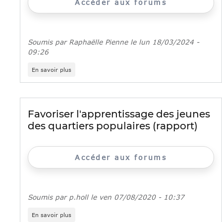
Accéder aux forums
»
Soumis par
Raphaëlle Pienne
le
lun 18/03/2024 -
09:26
sur
En savoir plus
Séminaire
:
les
jeunes
dans
Favoriser l'apprentissage des jeunes
la
des quartiers populaires (rapport)
politique
de
la
ville
Accéder aux forums
Soumis par
p.holl
le
ven 07/08/2020 - 10:37
sur
En savoir plus
Favoriser