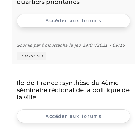
quartiers prioritaires
Accéder aux forums
Soumis par
f.moustapha
le
jeu 29/07/2021 - 09:15
sur
En savoir plus
Rapport
2020
de
l'ONPV
:
Ile-de-France : synthèse du 4ème
Vulnérabilités
séminaire régional de la politique de
et
ressources
la ville
des
quartiers
prioritaires
Accéder aux forums