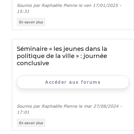
Soumis par
Raphaëlle Pienne
le
ven 17/01/2025 -
15:31
sur
En savoir plus
Ile-
de-
France
:
synthèse
Séminaire « les jeunes dans la
du
politique de la ville » : journée
4ème
séminaire
conclusive
régional
de
la
politique
Accéder aux forums
de
la
ville
Soumis par
Raphaëlle Pienne
le
mar 27/08/2024 -
17:01
sur
En savoir plus
Séminaire
«