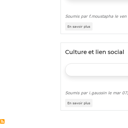
Chapelle
Soumis par
f.moustapha
le
ven
sur
En savoir plus
OBJECTIF
LOUVRE,
un
programme
d'accès
Culture et lien social
à
la
culture
dédié
aux
jeunes
en
insertion
Soumis par
i.gaussin
le
mar 07
sur
En savoir plus
Culture
et
lien
social