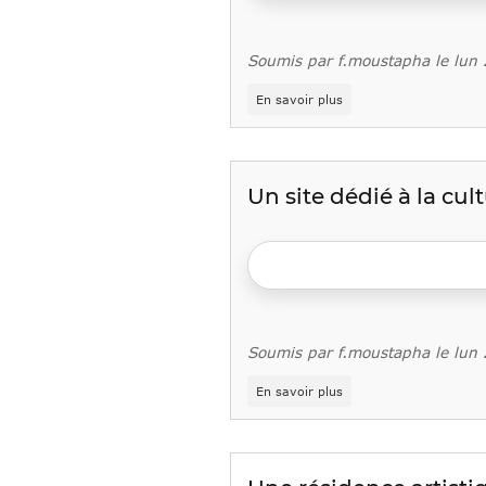
Soumis par
f.moustapha
le
lun
sur
En savoir plus
La
Mission
Locale
de
Paris
Un site dédié à la cul
prend
ses
quartiers
d'été
du
30
juin
au
Soumis par
f.moustapha
le
lun
31
août
sur
!
En savoir plus
Un
site
dédié
à
la