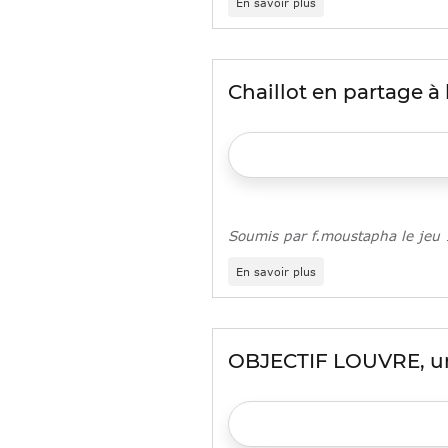
En savoir plus
9ème
édition
du
Concours
Moteur
Chaillot en partage à 
Soumis par
f.moustapha
le
jeu
sur
En savoir plus
Chaillot
en
partage
à
la
OBJECTIF LOUVRE, un 
Goutte
d’Or
et
à
La