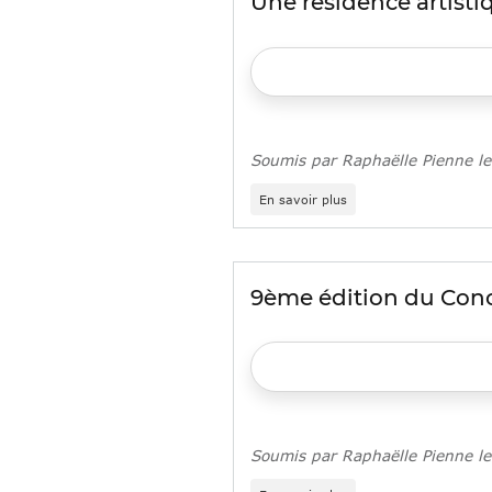
Une résidence artistiq
culture
chez
nous
Soumis par
Raphaëlle Pienne
l
sur
En savoir plus
Une
résidence
artistique
pour
les
9ème édition du Con
jeunes
à
Paris
13e
Soumis par
Raphaëlle Pienne
l
sur