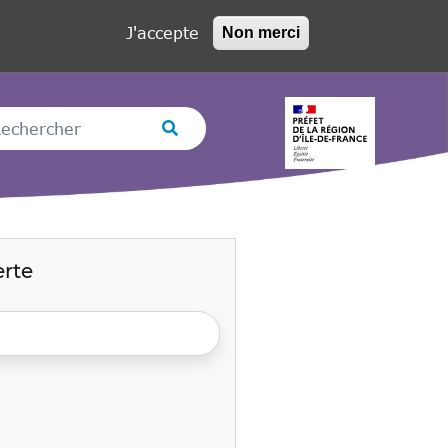
J'accepte
Non merci
hercher
Rechercher
erte