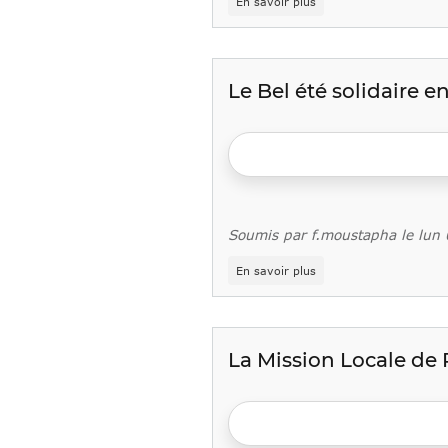
En savoir plus
Le
CIDJ
organise
un
concours
Le Bel été solidaire e
de
bande
dessinée
:
#MonEuropeVerte
Soumis par
f.moustapha
le
lun
sur
En savoir plus
Le
Bel
été
solidaire
en
La Mission Locale de P
Seine-
Saint-
Denis