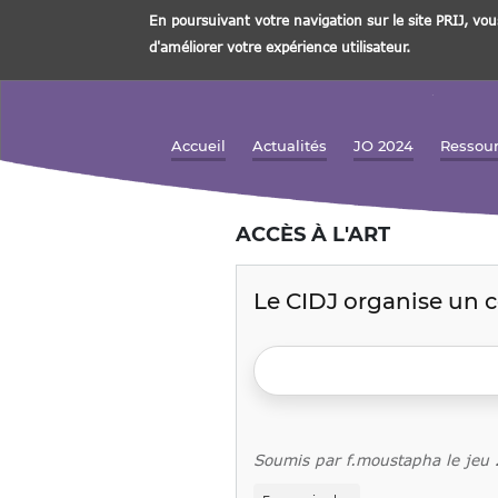
En poursuivant votre navigation sur le site PRIJ, vou
d'améliorer votre expérience utilisateur.
Aller
au
contenu
Accueil
Actualités
JO 2024
Ressou
Navigation principale
principal
ACCÈS À L'ART
Le CIDJ organise un 
Soumis par
f.moustapha
le
jeu
sur