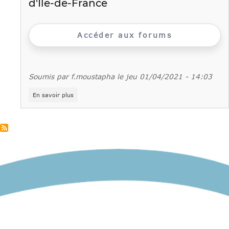
d'Ile-de-France
Accéder aux forums
Soumis par
f.moustapha
le
jeu 01/04/2021 - 14:03
sur
En savoir plus
Sept
«
métiers
en
tension
»
filmés
par
les
jeunes
des
Missions
locales
d'Ile-
de-