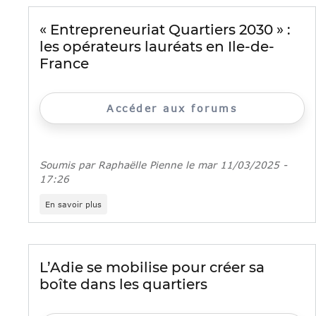
création
d'entreprise
« Entrepreneuriat Quartiers 2030 » :
les opérateurs lauréats en Ile-de-
France
Accéder aux forums
Soumis par
Raphaëlle Pienne
le
mar 11/03/2025 -
17:26
sur
En savoir plus
«
Entrepreneuriat
Quartiers
2030
»
L’Adie se mobilise pour créer sa
:
boîte dans les quartiers
les
opérateurs
lauréats