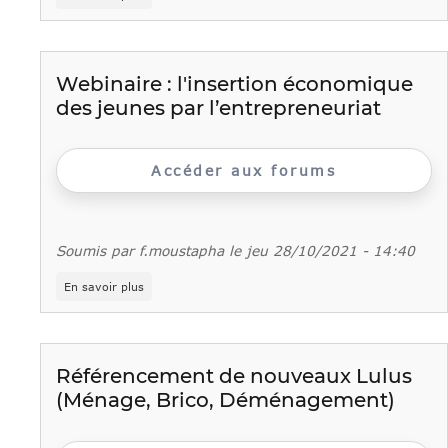
Une
journée
pour
l’entrepreneuriat
féminin
Webinaire : l'insertion économique
dans
des jeunes par l’entrepreneuriat
les
Hauts-
de-
Seine
Accéder aux forums
Soumis par
f.moustapha
le
jeu 28/10/2021 - 14:40
sur
En savoir plus
Webinaire
:
l'insertion
économique
des
Référencement de nouveaux Lulus
jeunes
(Ménage, Brico, Déménagement)
par
l’entrepreneuriat