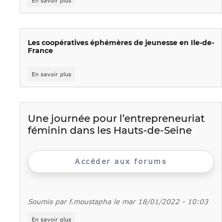
En savoir plus
Coup
d’envoi
Jeunes
Les coopératives éphémères de jeunesse en Ile-de-
France
sur
En savoir plus
Les
coopératives
éphémères
de
jeunesse
Une journée pour l’entrepreneuriat
en
féminin dans les Hauts-de-Seine
Ile-
de-
France
Accéder aux forums
Soumis par
f.moustapha
le
mar 18/01/2022 - 10:03
sur
En savoir plus