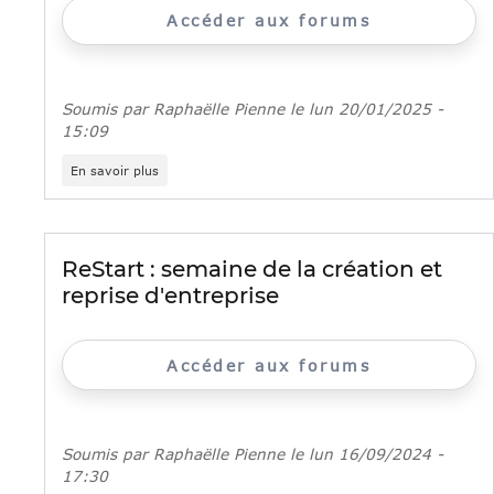
en
Accéder aux forums
Ile-
de-
France
Soumis par
Raphaëlle Pienne
le
lun 20/01/2025 -
15:09
sur
En savoir plus
L’Adie
se
mobilise
pour
créer
ReStart : semaine de la création et
sa
reprise d'entreprise
boîte
dans
les
quartiers
Accéder aux forums
Soumis par
Raphaëlle Pienne
le
lun 16/09/2024 -
17:30