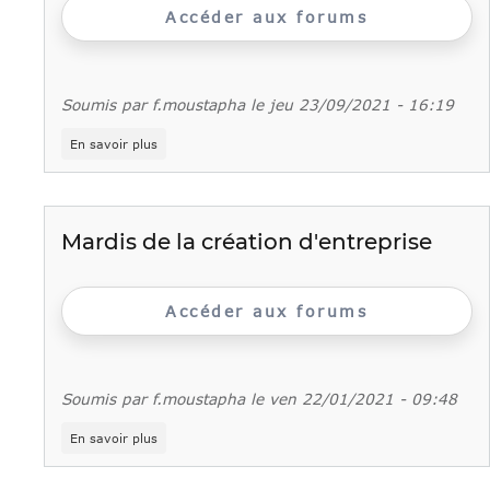
Accéder aux forums
Soumis par
f.moustapha
le
jeu 23/09/2021 - 16:19
sur
En savoir plus
Référencement
de
nouveaux
Lulus
(Ménage,
Mardis de la création d'entreprise
Brico,
Déménagement)
Accéder aux forums
Soumis par
f.moustapha
le
ven 22/01/2021 - 09:48
sur
En savoir plus
Mardis
de
la