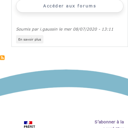
Accéder aux forums
Soumis par
i.gaussin
le
mer 08/07/2020 - 13:11
sur
En savoir plus
Action
de
la
prévention
spécialisée
S’abonner à la