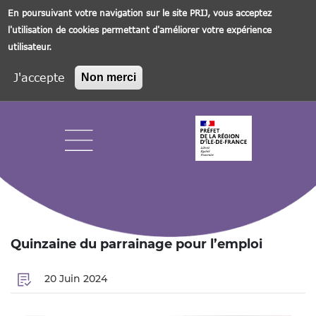
En poursuivant votre navigation sur le site PRIJ, vous acceptez
l'utilisation de cookies permettant d'améliorer votre expérience
utilisateur.
J'accepte
Non merci
Aller
au
contenu
principal
Navigation principale
Quinzaine du parrainage pour l’emploi
20 Juin 2024