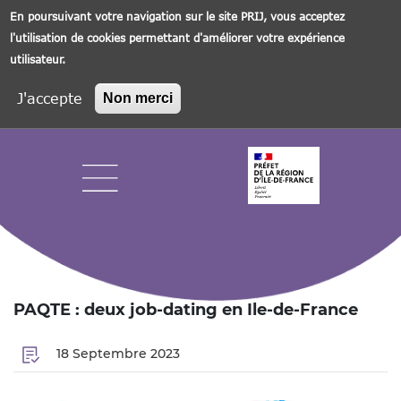
En poursuivant votre navigation sur le site PRIJ, vous acceptez
l'utilisation de cookies permettant d'améliorer votre expérience
utilisateur.
J'accepte
Non merci
Aller
au
contenu
principal
Navigation principale
PAQTE : deux job-dating en Ile-de-France
18 Septembre 2023