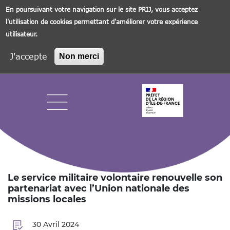
En poursuivant votre navigation sur le site PRIJ, vous acceptez
l'utilisation de cookies permettant d'améliorer votre expérience
utilisateur.
J'accepte
Non merci
Aller
au
contenu
principal
Navigation principale
Le service militaire volontaire renouvelle son
partenariat avec l’Union nationale des
missions locales
30 Avril 2024