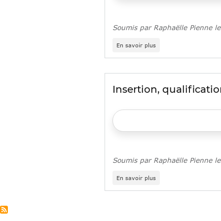
E2C
France
Soumis par
Raphaëlle Pienne
l
sur
En savoir plus
Rendez-
vous
du
14
au
Insertion, qualificati
16
mars
pour
«
3
jours
avec
les
Soumis par
Raphaëlle Pienne
l
Geiq
»
sur
En savoir plus
Insertion,
qualification,
recrutement
:
la