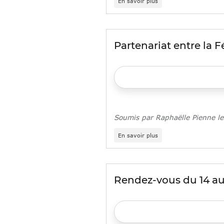
En savoir plus
Evènement
:
3
jours
avec
Partenariat entre la 
les
Geiq
Soumis par
Raphaëlle Pienne
l
sur
En savoir plus
Partenariat
entre
la
Fédération
Française
Rendez-vous du 14 au 
des
Geiq
et
le
Réseau