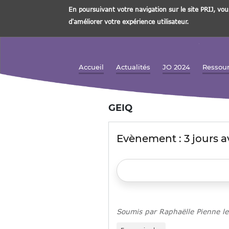
En poursuivant votre navigation sur le site PRIJ, vou
d'améliorer votre expérience utilisateur.
Aller
au
contenu
Accueil
Actualités
JO 2024
Ressou
Navigation principale
principal
GEIQ
Evènement : 3 jours a
Soumis par
Raphaëlle Pienne
l
sur