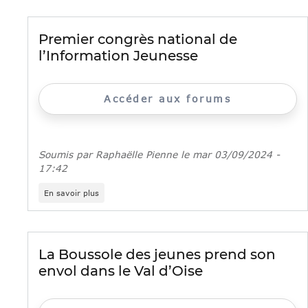
Jeunesse
Eurodesk
Premier congrès national de
l’Information Jeunesse
Accéder aux forums
Soumis par
Raphaëlle Pienne
le
mar 03/09/2024 -
17:42
sur
En savoir plus
Premier
congrès
national
de
l’Information
La Boussole des jeunes prend son
Jeunesse
envol dans le Val d’Oise