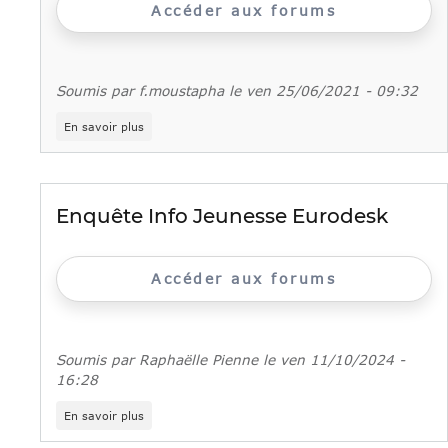
Accéder aux forums
Soumis par
f.moustapha
le
ven 25/06/2021 - 09:32
sur
En savoir plus
Le
CIDJ
déménage
cet
été
Enquête Info Jeunesse Eurodesk
!
Accéder aux forums
Soumis par
Raphaëlle Pienne
le
ven 11/10/2024 -
16:28
sur
En savoir plus
Enquête
Info