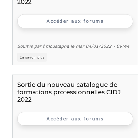
2022
Accéder aux forums
Soumis par
f.moustapha
le
mar 04/01/2022 - 09:44
sur
En savoir plus
Sortie
du
nouveau
catalogue
de
Sortie du nouveau catalogue de
formations
formations professionnelles CIDJ
professionnelles
CIDJ
2022
2022
Accéder aux forums