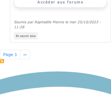
Accéder aux forums
Soumis par
Raphaëlle Pienne
le
mer 25/10/2023 -
11:28
sur
En savoir plus
La
Boussole
des
jeunes
Pagination
Page
Page 1
››
prend
suivante
son
envol
dans
le
Val
d’Oise