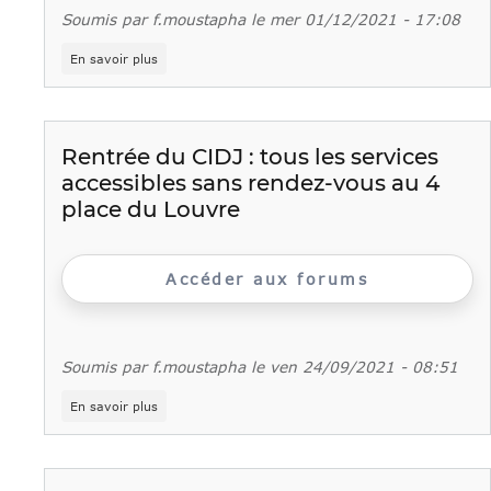
Soumis par
f.moustapha
le
mer 01/12/2021 - 17:08
sur
En savoir plus
Sortie
du
nouveau
catalogue
de
Rentrée du CIDJ : tous les services
formations
accessibles sans rendez-vous au 4
professionnelles
CIDJ
place du Louvre
2022
Accéder aux forums
Soumis par
f.moustapha
le
ven 24/09/2021 - 08:51
sur
En savoir plus
Rentrée
du
CIDJ
: