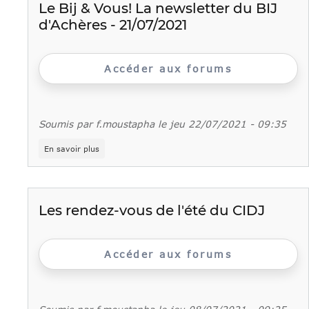
tous
Le Bij & Vous! La newsletter du BIJ
les
d'Achères - 21/07/2021
services
accessibles
sans
rendez-
Accéder aux forums
vous
au
4
place
du
Soumis par
f.moustapha
le
jeu 22/07/2021 - 09:35
Louvre
sur
En savoir plus
Le
Bij
&
Vous!
La
Les rendez-vous de l'été du CIDJ
newsletter
du
BIJ
d'Achères
Accéder aux forums
-
21/07/2021