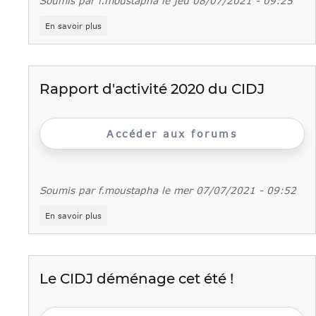
Soumis par
f.moustapha
le
jeu 08/07/2021 - 09:25
sur
En savoir plus
Les
rendez-
vous
de
l'été
Rapport d'activité 2020 du CIDJ
du
CIDJ
Accéder aux forums
Soumis par
f.moustapha
le
mer 07/07/2021 - 09:52
sur
En savoir plus
Rapport
d'activité
2020
du
CIDJ
Le CIDJ déménage cet été !