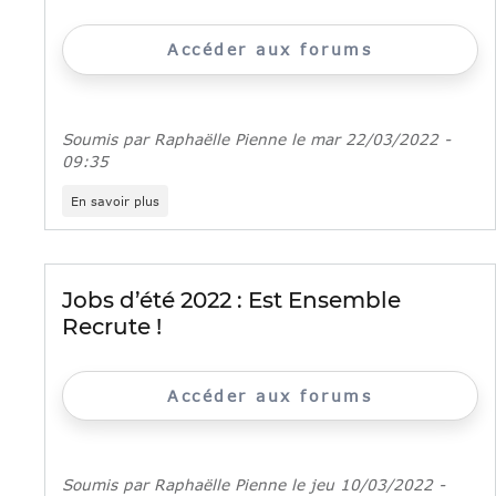
Accéder aux forums
Soumis par
Raphaëlle Pienne
le
mar 22/03/2022 -
09:35
sur
En savoir plus
Sodexo
recrute
:
CDI,
alternance
Jobs d’été 2022 : Est Ensemble
et
Recrute !
jobs
saisonniers
Accéder aux forums
Soumis par
Raphaëlle Pienne
le
jeu 10/03/2022 -