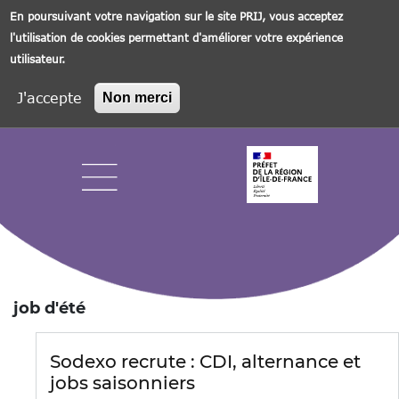
En poursuivant votre navigation sur le site PRIJ, vous acceptez
l'utilisation de cookies permettant d'améliorer votre expérience
utilisateur.
J'accepte
Non merci
Aller
au
contenu
principal
Navigation principale
job d'été
Sodexo recrute : CDI, alternance et
jobs saisonniers