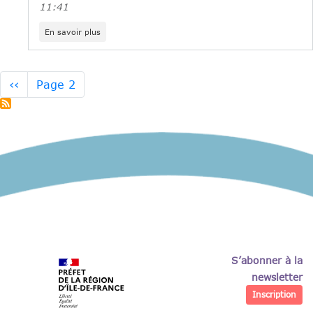
11:41
sur
En savoir plus
Jobs
d’été
2022
:
Pagination
Page
‹‹
Page 2
Est
précédente
Ensemble
Recrute
!
S’abonner à la
newsletter
Inscription