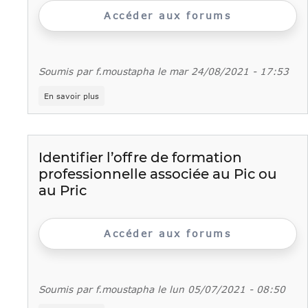
Accéder aux forums
Soumis par
f.moustapha
le
mar 24/08/2021 - 17:53
sur
En savoir plus
Plan
de
professionnalisation
de
l'Agefiph
Identifier l’offre de formation
professionnelle associée au Pic ou
au Pric
Accéder aux forums
Soumis par
f.moustapha
le
lun 05/07/2021 - 08:50