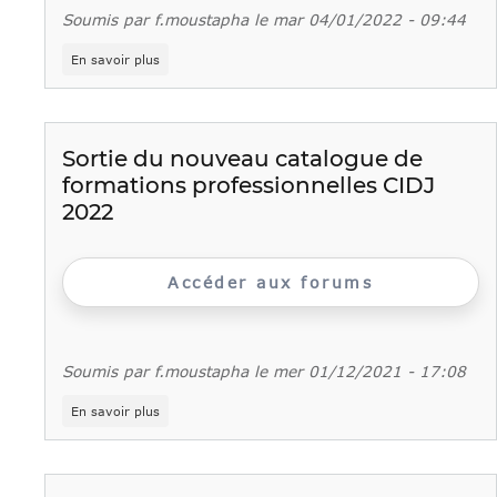
Soumis par
f.moustapha
le
mar 04/01/2022 - 09:44
sur
En savoir plus
Sortie
du
nouveau
catalogue
de
Sortie du nouveau catalogue de
formations
formations professionnelles CIDJ
professionnelles
CIDJ
2022
2022
Accéder aux forums
Soumis par
f.moustapha
le
mer 01/12/2021 - 17:08
sur
En savoir plus
Sortie
du
nouveau
catalogue