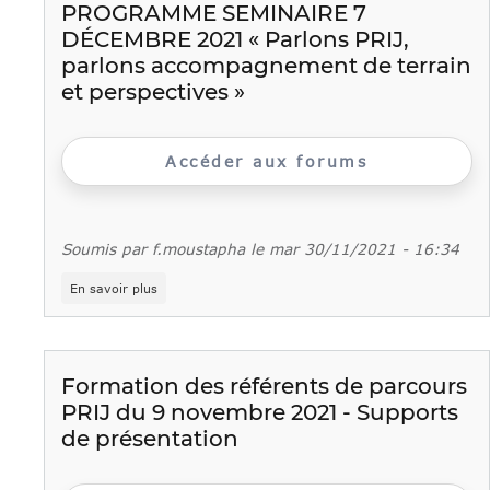
de
PROGRAMME SEMINAIRE 7
formations
DÉCEMBRE 2021 « Parlons PRIJ,
professionnelles
CIDJ
parlons accompagnement de terrain
2022
et perspectives »
Accéder aux forums
Soumis par
f.moustapha
le
mar 30/11/2021 - 16:34
sur
En savoir plus
PROGRAMME
SEMINAIRE
7
DÉCEMBRE
2021
Formation des référents de parcours
«
PRIJ du 9 novembre 2021 - Supports
Parlons
PRIJ,
de présentation
parlons
accompagnement
de