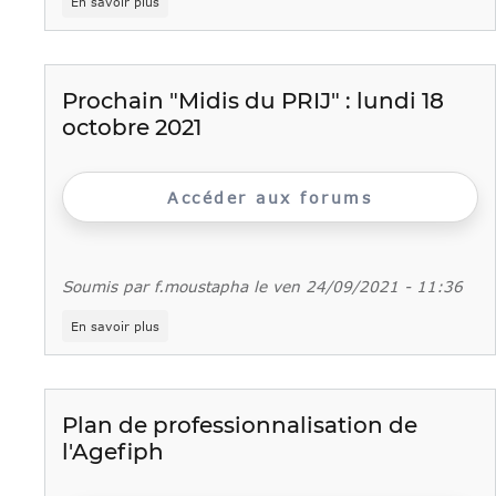
En savoir plus
Valeurs
de
la
République
et
Prochain "Midis du PRIJ" : lundi 18
laïcité
octobre 2021
:
Journée
régionale
des
Accéder aux forums
acteurs
de
la
politique
de
Soumis par
f.moustapha
le
ven 24/09/2021 - 11:36
la
ville
sur
En savoir plus
Prochain
"Midis
du
PRIJ"
:
Plan de professionnalisation de
lundi
l'Agefiph
18
octobre
2021