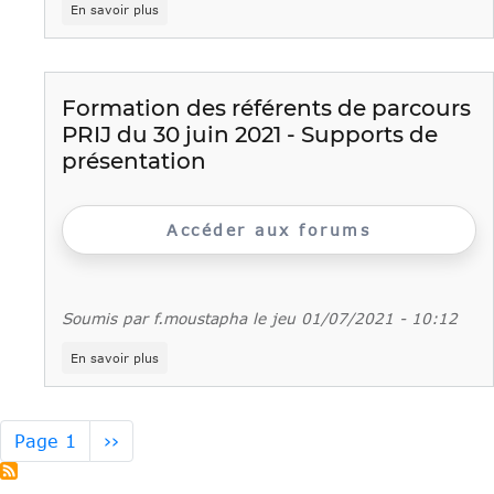
sur
En savoir plus
Identifier
l’offre
de
formation
professionnelle
Formation des référents de parcours
associée
PRIJ du 30 juin 2021 - Supports de
au
Pic
présentation
ou
au
Pric
Accéder aux forums
Soumis par
f.moustapha
le
jeu 01/07/2021 - 10:12
sur
En savoir plus
Formation
des
référents
de
Pagination
Page
Page 1
››
parcours
suivante
PRIJ
du