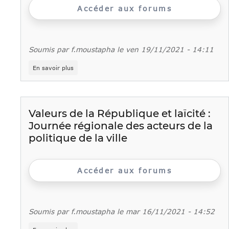
terrain
Accéder aux forums
et
perspectives
»
Soumis par
f.moustapha
le
ven 19/11/2021 - 14:11
sur
En savoir plus
Formation
des
référents
de
parcours
Valeurs de la République et laïcité :
PRIJ
Journée régionale des acteurs de la
du
9
politique de la ville
novembre
2021
-
Supports
Accéder aux forums
de
présentation
Soumis par
f.moustapha
le
mar 16/11/2021 - 14:52
sur