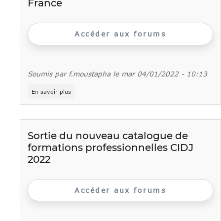
France
Accéder aux forums
Soumis par
f.moustapha
le
mar 04/01/2022 - 10:13
sur
En savoir plus
Présentation
de
l’offre
de
service
Sortie du nouveau catalogue de
des
formations professionnelles CIDJ
Prépas-
Apprentissage
2022
d’Ile-
de-
France
Accéder aux forums