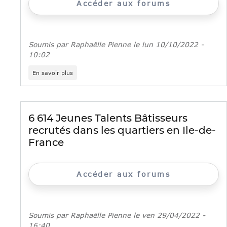
Accéder aux forums
Soumis par
Raphaëlle Pienne
le
lun 10/10/2022 -
10:02
sur
En savoir plus
Coulisses
du
Bâtiment
:
9
6 614 Jeunes Talents Bâtisseurs
chantiers
recrutés dans les quartiers en Ile-de-
et
CFA
France
franciliens
ouvrent
leurs
portes
Accéder aux forums
les
13
et
14
Soumis par
Raphaëlle Pienne
le
ven 29/04/2022 -
octobre
16:40
aux