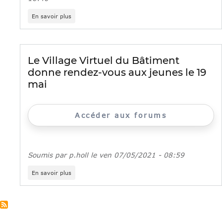
jeunes
sur
et
En savoir plus
6
chercheurs
614
d’emploi
Jeunes
Talents
Bâtisseurs
Le Village Virtuel du Bâtiment
recrutés
donne rendez-vous aux jeunes le 19
dans
les
mai
quartiers
en
Ile-
de-
Accéder aux forums
France
Soumis par
p.holl
le
ven 07/05/2021 - 08:59
sur
En savoir plus
Le
Village
Virtuel
du
Bâtiment
donne