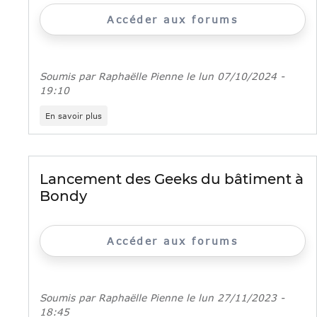
pour
Accéder aux forums
les
Franciliens
Soumis par
Raphaëlle Pienne
le
lun 07/10/2024 -
19:10
sur
En savoir plus
Coulisses
du
Bâtiment
:
6
Lancement des Geeks du bâtiment à
chantiers
Bondy
franciliens
ouvrent
leurs
portes
Accéder aux forums
Soumis par
Raphaëlle Pienne
le
lun 27/11/2023 -
18:45