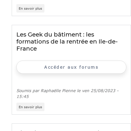
sur
En savoir plus
Lancement
des
Geeks
du
bâtiment
Les Geek du bâtiment : les
à
formations de la rentrée en Ile-de-
Bondy
France
Accéder aux forums
Soumis par
Raphaëlle Pienne
le
ven 25/08/2023 -
15:45
sur
En savoir plus
Les
Geek
du
bâtiment
: