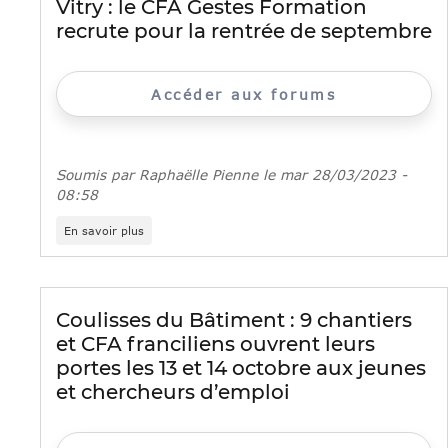
Vitry : le CFA Gestes Formation
les
recrute pour la rentrée de septembre
formations
de
la
rentrée
Accéder aux forums
en
Ile-
de-
France
Soumis par
Raphaëlle Pienne
le
mar 28/03/2023 -
08:58
sur
En savoir plus
Vitry
:
le
CFA
Gestes
Coulisses du Bâtiment : 9 chantiers
Formation
et CFA franciliens ouvrent leurs
recrute
pour
portes les 13 et 14 octobre aux jeunes
la
et chercheurs d’emploi
rentrée
de
septembre