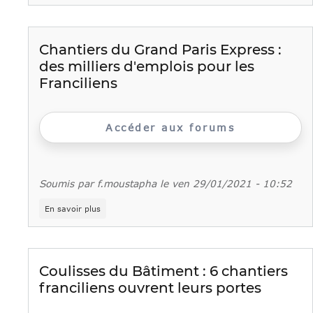
l'accès
aux
entreprises
du
Chantiers du Grand Paris Express :
bâtiment
des milliers d'emplois pour les
pour
les
Franciliens
jeunes
des
E2C
Accéder aux forums
Soumis par
f.moustapha
le
ven 29/01/2021 - 10:52
sur
En savoir plus
Chantiers
du
Grand
Paris
Express
Coulisses du Bâtiment : 6 chantiers
:
franciliens ouvrent leurs portes
des
milliers
d'emplois