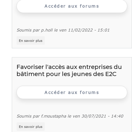
Accéder aux forums
Soumis par
p.holl
le
ven 11/02/2022 - 15:01
sur
En savoir plus
Village
virtuel
du
bâtiment
Favoriser l'accès aux entreprises du
bâtiment pour les jeunes des E2C
Accéder aux forums
Soumis par
f.moustapha
le
ven 30/07/2021 - 14:40
sur
En savoir plus
Favoriser