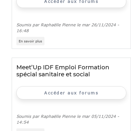
Accéder aux forums
de
l’accompagnement
social
Soumis par
Raphaëlle Pienne
le
mar 26/11/2024 -
16:48
sur
En savoir plus
Forum
«
Prendre
soin
des
Meet’Up IDF Emploi Formation
autres
spécial sanitaire et social
en
Seine-
Saint-
Denis
Accéder aux forums
»
Soumis par
Raphaëlle Pienne
le
mar 05/11/2024 -
14:54
sur