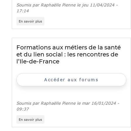
la
Soumis par
Raphaëlle Pienne
le
jeu 11/04/2024 -
santé
17:14
et
du
sur
En savoir plus
social
Semaine
des
métiers
du
soin
Formations aux métiers de la santé
et
et du lien social : les rencontres de
de
l'accompagnement
l’Ile-de-France
Accéder aux forums
Soumis par
Raphaëlle Pienne
le
mar 16/01/2024 -
09:37
sur
En savoir plus
Formations
aux