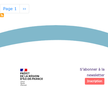
métiers
de
Pagination
Page
Page 1
››
la
suivante
santé
et
du
lien
social
:
les
rencontres
de
l’Ile-
de-
France
S’abonner à la
newsletter
Inscription