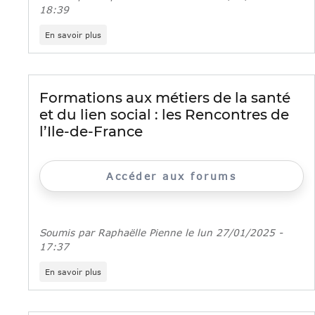
18:39
sur
En savoir plus
Semaine
des
métiers
du
soin
Formations aux métiers de la santé
et
et du lien social : les Rencontres de
de
l'accompagnement
l’Ile-de-France
Accéder aux forums
Soumis par
Raphaëlle Pienne
le
lun 27/01/2025 -
17:37
sur
En savoir plus
Formations
aux
métiers
de