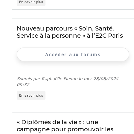
En savoir plus
Meet’Up
IDF
Emploi
Formation
spécial
Nouveau parcours « Soin, Santé,
sanitaire
Service à la personne » à l’E2C Paris
et
social
Accéder aux forums
Soumis par
Raphaëlle Pienne
le
mer 28/08/2024 -
09:32
sur
En savoir plus
Nouveau
parcours
«
Soin,
Santé,
« Diplômés de la vie » : une
Service
campagne pour promouvoir les
à
la