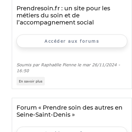
la
Prendresoin.fr : un site pour les
santé
métiers du soin et de
et
du
l’accompagnement social
lien
social
:
les
Accéder aux forums
Rencontres
de
l’Ile-
de-
Soumis par
Raphaëlle Pienne
le
mar 26/11/2024 -
France
16:50
sur
En savoir plus
Prendresoin.fr
:
un
site
pour
Forum « Prendre soin des autres en
les
Seine-Saint-Denis »
métiers
du
soin
et