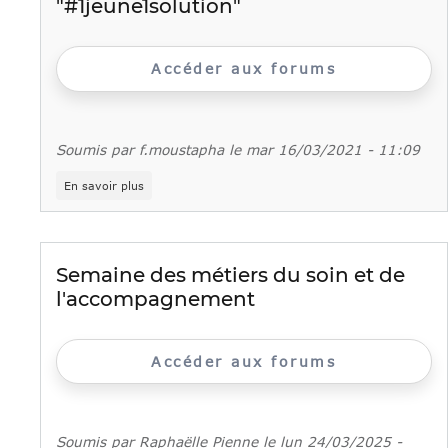
"#1jeune1solution"
Accéder aux forums
Soumis par
f.moustapha
le
mar 16/03/2021 - 11:09
sur
En savoir plus
La
Sécurité
sociale
offre
4
Semaine des métiers du soin et de
000
l'accompagnement
recrutements
au
plan
"#1jeune1solution"
Accéder aux forums
Soumis par
Raphaëlle Pienne
le
lun 24/03/2025 -