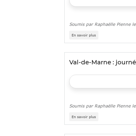
Soumis par
Raphaëlle Pienne
l
sur
En savoir plus
Un
sondage
pour
faire
le
Val-de-Marne : journé
point
sur
la
santé
mentale
des
jeunes
Franciliens
Soumis par
Raphaëlle Pienne
l
sur
En savoir plus
Val-
de-
Marne
: