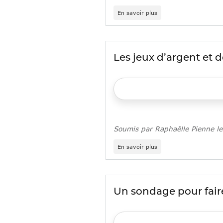
sur
En savoir plus
Formation
CODES
93
:
renforcement
Les jeux d’argent et d
des
compétences
psychosociales
auprès
des
jeunes
en
insertion
Soumis par
Raphaëlle Pienne
l
sur
En savoir plus
Les
jeux
d’argent
et
de
Un sondage pour faire
hasard
à
17
ans