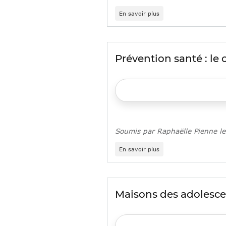
sur
En savoir plus
Prostitution
des
mineurs
:
une
Prévention santé : le
étude
pour
comprendre
et
agir
Soumis par
Raphaëlle Pienne
l
sur
En savoir plus
Prévention
santé
:
le
catalogue
Maisons des adolesce
d’animations
2023/2024
du
Crips