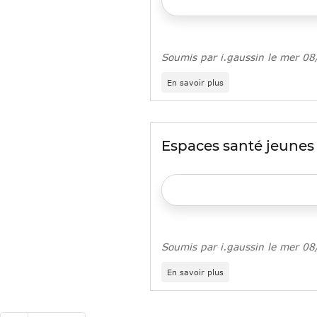
IDF
est
sorti
Soumis par
i.gaussin
le
mer 08
sur
En savoir plus
Maisons
des
adolescents
Espaces santé jeunes
Soumis par
i.gaussin
le
mer 08
sur
En savoir plus
Espaces
santé
jeunes