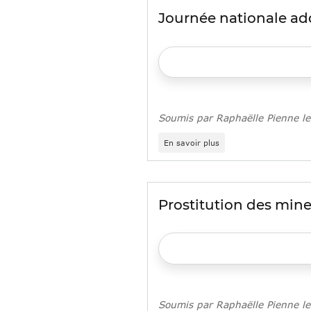
journée
Journée nationale add
de
prévention
et
d’information
sur
les
pratiques
numériques
Soumis par
Raphaëlle Pienne
l
sur
En savoir plus
Journée
nationale
addiction
et
précarité
Prostitution des min
Soumis par
Raphaëlle Pienne
l