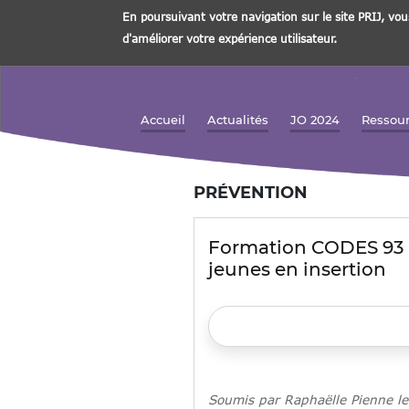
En poursuivant votre navigation sur le site PRIJ, vou
d'améliorer votre expérience utilisateur.
Aller
au
contenu
Accueil
Actualités
JO 2024
Ressou
Navigation principale
principal
PRÉVENTION
Formation CODES 93 
jeunes en insertion
Soumis par
Raphaëlle Pienne
l