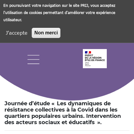
En poursuivant votre navigation sur le site PRIJ, vous acceptez
l'utilisation de cookies permettant d'améliorer votre expérience
utilisateur.
J'accepte
Non merci
Aller
au
contenu
principal
Navigation principale
Journée d’étude « Les dynamiques de
résistance collectives à la Covid dans les
quartiers populaires urbains. Intervention
des acteurs sociaux et éducatifs ».