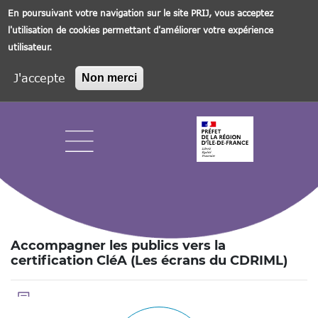
En poursuivant votre navigation sur le site PRIJ, vous acceptez
l'utilisation de cookies permettant d'améliorer votre expérience
utilisateur.
J'accepte
Non merci
Aller
au
contenu
principal
Navigation principale
Accompagner les publics vers la
certification CléA (Les écrans du CDRIML)