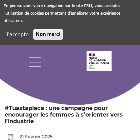
En poursuivant votre navigation sur le site PRIJ, vous acceptez
l'utilisation de cookies permettant d'améliorer votre expérience
utilisateur.
J'accepte
Non merci
Aller
au
contenu
principal
Navigation principale
#Tuastaplace : une campagne pour
encourager les femmes à s’orienter vers
l’industrie
21 Février 2025