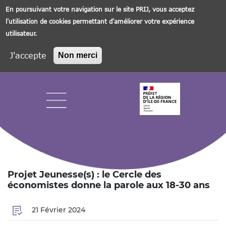
En poursuivant votre navigation sur le site PRIJ, vous acceptez
l'utilisation de cookies permettant d'améliorer votre expérience
utilisateur.
J'accepte
Non merci
Aller
au
contenu
principal
Navigation principale
Projet Jeunesse(s) : le Cercle des
économistes donne la parole aux 18-30 ans
21 Février 2024