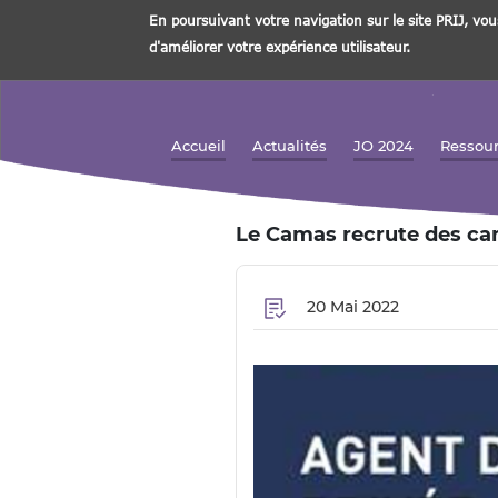
En poursuivant votre navigation sur le site PRIJ, vou
d'améliorer votre expérience utilisateur.
Aller
au
contenu
Accueil
Actualités
JO 2024
Ressou
Navigation principale
principal
Le Camas recrute des can
20 Mai 2022