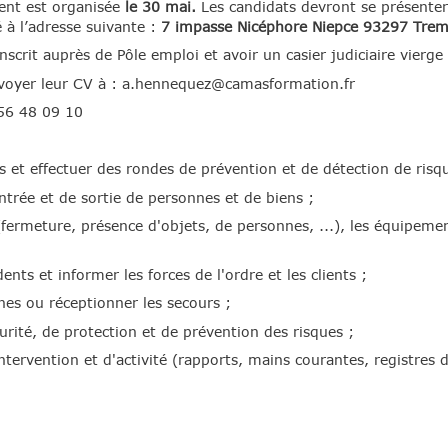
ent est organisée
le 30 mai.
Les candidats devront se présente
é à l’adresse suivante :
7 impasse Nicéphore Niepce 93297 Trem
nscrit auprès de Pôle emploi et avoir un casier judiciaire vierge
envoyer leur CV à : a.hennequez@camasformation.fr
56 48 09 10
ens et effectuer des rondes de prévention et de détection de risq
ntrée et de sortie de personnes et de biens ;
x (fermeture, présence d'objets, de personnes, ...), les équipeme
ents et informer les forces de l'ordre et les clients ;
nnes ou réceptionner les secours ;
urité, de protection et de prévention des risques ;
tervention et d'activité (rapports, mains courantes, registres de