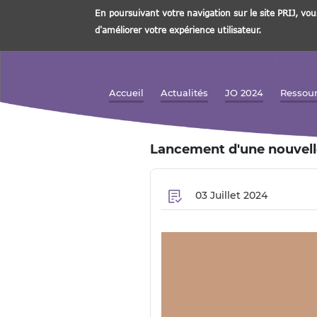
En poursuivant votre navigation sur le site PRIJ, vou
d'améliorer votre expérience utilisateur.
Aller
au
contenu
Accueil
Actualités
JO 2024
Ressou
Navigation principale
principal
Lancement d'une nouvelle
03 Juillet 2024