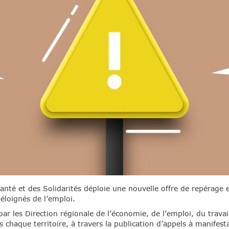
Santé et des Solidarités déploie une nouvelle offre de repérage 
éloignés de l’emploi.
ar les Direction régionale de l’économie, de l’emploi, du travai
s chaque territoire, à travers la publication d’appels à manifest