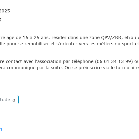
 2025
5
tre âgé de 16 à 25 ans, résider dans une zone QPV/ZRR, et/ou ê
le pour se remobiliser et s'orienter vers les métiers du sport e
ndre contact avec l’association par téléphone (06 01 34 13 99) 
era communiqué par la suite. Ou se préinscrire via le formulaire 
itude
n