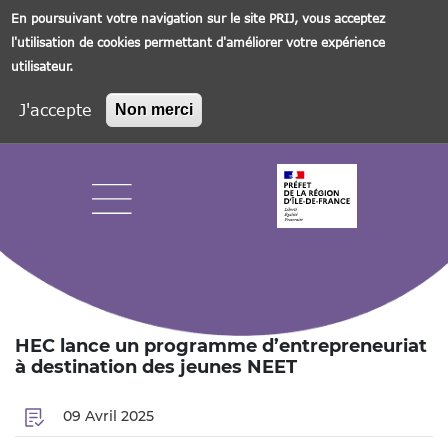
En poursuivant votre navigation sur le site PRIJ, vous acceptez
l'utilisation de cookies permettant d'améliorer votre expérience
utilisateur.
J'accepte
Non merci
Aller
au
contenu
principal
Navigation principale
HEC lance un programme d’entrepreneuriat
à destination des jeunes NEET
09 Avril 2025