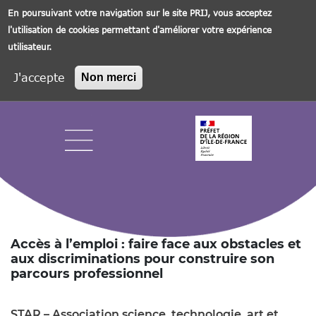
En poursuivant votre navigation sur le site PRIJ, vous acceptez
l'utilisation de cookies permettant d'améliorer votre expérience
utilisateur.
J'accepte
Non merci
Aller
au
contenu
principal
Navigation principale
Accès à l’emploi : faire face aux obstacles et
aux discriminations pour construire son
parcours professionnel
STAR – Association science, technologie, art et